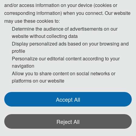
and/or access information on your device (cookies or
报名，逾期将不再接受。
corresponding information) when you connect. Our website
may use these cookies to:
重要信息
Determine the audience of advertisements on our
大会官网：
www.rstsm.net
website without collecting data
时间地点：2024年1月12-14日，吉林长春
Display personalized ads based on your browsing and
一轮报名/截稿：2023年12月1日（已到期）
profile
二轮报名/截稿：2023年12月31日24时（
已到期）
Personalize our editorial content according to your
最终报名/截稿：2024年1月8日24时
navigation
出版检索：会议论文集出版，提交EI Compendex、
Allow you to share content on social networks or
Inspec、Scopus等数据库
platforms on our website
Accept All
大会简介
2024年遥感技术与测量测绘国际学术会议
（RSTSM 2024）将在2024年1月12-14日于吉林长
Reject All
春召开。大会旨在为从事遥感、测量、测绘、地理
信息的专家学者、工程技术人员、技术研发人员提
*Some visual materials on this website were generated with the assistance of