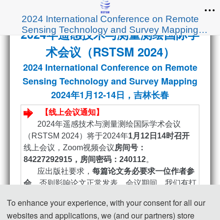
2024 International Conference on Remote
Sensing Technology and Survey Mapping
2024年遥感技术与测量测绘国际学
(RSTSM 2024)
术会议（RSTSM 2024）
2024 International Conference on Remote
Sensing Technology and Survey Mapping
2024年1月12-14日，吉林长春
【线上会议通知】    
       2024年遥感技术与测量测绘国际学术会议
（RSTSM 2024）将于2024年
1月12日14时召开
线上会议，Zoom视频会议
房间号：
84227292915，房间密码：240112
。
       应出版社要求，
每篇论文务必要求一位作者参
会
，否则影响论文正常发表。会议期间，我们有打
开摄像头的合影截图环节，
参会截图将会与论文作
To enhance your experience, with your consent for all our
为发表材料提交给出版社
。其中，如需要在会议上
websites and applications, we (and our partners) store
作
口头报告
的作者
，需在1月5日上午12点前完成